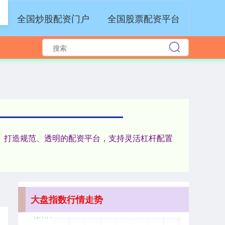
沪深300
4658.15
+57.22
+1.24%
全国炒股配资门户
全国股票配资平台
北证50
1119.46
+25.97
+2.38%
台。打造规范、透明的配资平台，支持灵活杠杆配置
大盘指数行情走势
创业板指
3535.14
+46.18
+1.32%