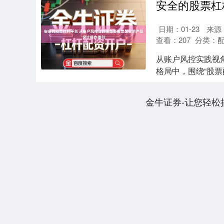
日期：01-23
来源
查看：
207
分类：
从账户风控实践视
格局中，围绕“股
交易群体在市场....
金牛证券-让您轻