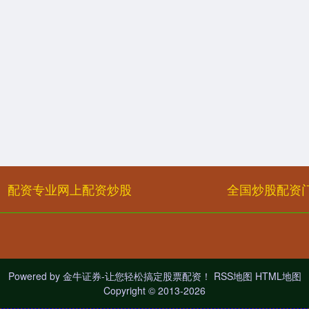
配资专业网上配资炒股
全国炒股配资
Powered by
金牛证券-让您轻松搞定股票配资！
RSS地图
HTML地图
Copyright
© 2013-2026