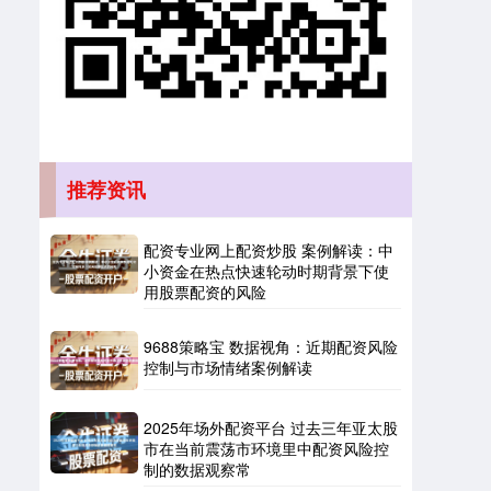
北证50
1119.46
+25.97
+2.38%
推荐资讯
配资专业网上配资炒股 案例解读：中
小资金在热点快速轮动时期背景下使
用股票配资的风险
创业板指
3535.14
+46.18
+1.32%
9688策略宝 数据视角：近期配资风险
控制与市场情绪案例解读
2025年场外配资平台 过去三年亚太股
市在当前震荡市环境里中配资风险控
制的数据观察常