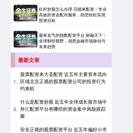
杠杆炒股怎么办理 贝德来配资：专业
高效的资金配对服务，助您轻松实现
基金指数
7231.43
+17.87
+0.25%
投资目标
最有名气的指数配资平台 财融天下：
全球财经视野，洞悉金融市场脉动与
未来趋势
最新文章
股票配资来大圣配资 近五年主要资本流向
国债指数
229.60
-0.00
0.00%
区域北京正规的股票配资公司的投资行为
1、
约束机
什么是配资炒股 近五年全球成长股市场中
外汇配资平台有哪些的资金集中风险跟踪
2、
聚
安全正规的股票配资平台 近五年偏好小市