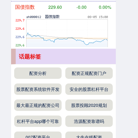
期指IC0
7744.40
+196.00
+2.60%
话题标签
配资分析
配资正规配资门户
股票配资系统软件开发
安全的股票杠杆平台
最大最正规的配资公司
股票投顾2020规划
上证综指
3878.43
+56.15
+1.47%
杠杆平台app哪个可靠
浩源配资靠谱吗
007配资平台
大牛在线配资