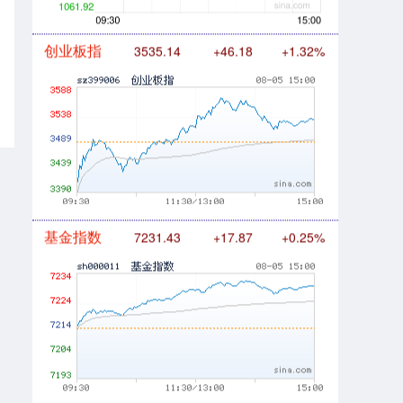
基金指数
7231.43
+17.87
+0.25%
国债指数
229.60
-0.00
0.00%