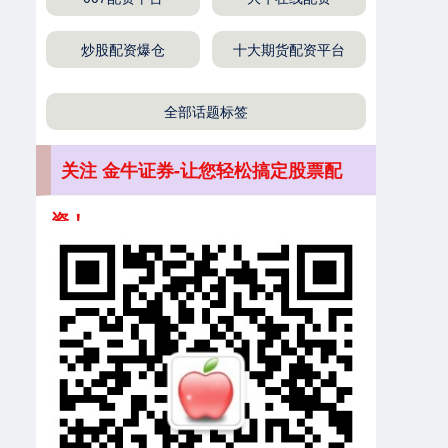
炒股配资爆仓
十大期货配资平台
全部话题标签
深证成指
14144.20
+258.49
+1.86%
关注 金牛证券-让您轻松搞定股票配
资！
沪深300
4658.15
+57.22
+1.24%