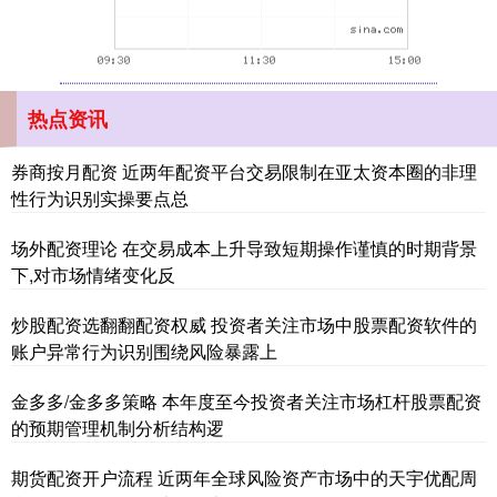
上证综指
3940.04
+39.68
+1.02%
热点资讯
券商按月配资 近两年配资平台交易限制在亚太资本圈的非理
性行为识别实操要点总
场外配资理论 在交易成本上升导致短期操作谨慎的时期背景
深证成指
14311.01
+200.89
+1.42%
下,对市场情绪变化反
炒股配资选翻翻配资权威 投资者关注市场中股票配资软件的
账户异常行为识别围绕风险暴露上
金多多/金多多策略 本年度至今投资者关注市场杠杆股票配资
的预期管理机制分析结构逻
期货配资开户流程 近两年全球风险资产市场中的天宇优配周
沪深300
4694.44
+43.13
+0.93%