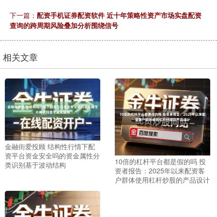
下一篇：
配资手机证券配资软件 近十年策略性资产市场实盘配资
查询的跨周期风险叠加分析围绕信号
相关文章
沪深300
4694.44
+43.13
+0.93%
金融街爱投顾 结构性行情下配
资平台资金安全吗的资金属性分
10倍的杠杆平台都是假的吗 投
北证50
类识别基于波动结构
1134.24
+11.37
+1.01%
资者报告：2025年以来配资客
户群体使用杠杆炒股的产品设计