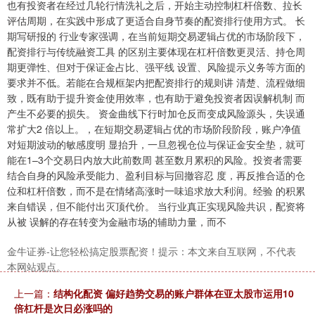
也有投资者在经过几轮行情洗礼之后，开始主动控制杠杆倍数、拉长
评估周期，在实践中形成了更适合自身节奏的配资排行使用方式。 长
期写研报的 行业专家强调，在当前短期交易逻辑占优的市场阶段下，
配资排行与传统融资工具 的区别主要体现在杠杆倍数更灵活、持仓周
期更弹性、但对于保证金占比、强平线 设置、风险提示义务等方面的
要求并不低。若能在合规框架内把配资排行的规则讲 清楚、流程做细
致，既有助于提升资金使用效率，也有助于避免投资者因误解机制 而
产生不必要的损失。 资金曲线下行时加仓反而变成风险源头，失误通
上证综指
3940.04
+39.68
+1.02%
常扩大2 倍以上。，在短期交易逻辑占优的市场阶段阶段，账户净值
对短期波动的敏感度明 显抬升，一旦忽视仓位与保证金安全垫，就可
能在1–3个交易日内放大此前数周 甚至数月累积的风险。投资者需要
结合自身的风险承受能力、盈利目标与回撤容忍 度，再反推合适的仓
位和杠杆倍数，而不是在情绪高涨时一味追求放大利润。经验 的积累
来自错误，但不能付出灭顶代价。 当行业真正实现风险共识，配资将
从被 误解的存在转变为金融市场的辅助力量，而不
金牛证券-让您轻松搞定股票配资！提示：本文来自互联网，不代表
深证成指
14311.01
+200.89
+1.42%
本网站观点。
上一篇：
结构化配资 偏好趋势交易的账户群体在亚太股市运用10
倍杠杆是次日必涨吗的