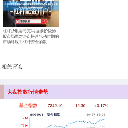
创业板指
3563.12
+47.56
+1.35%
杠杆炒股会亏完吗 当前阶段港
股市场面对热点快速轮动时期的
市场环境中杠杆资金的数
相关评论
基金指数
7242.10
+12.30
+0.17%
大盘指数行情走势