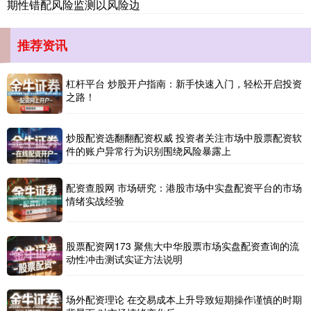
期性错配风险监测以风险边
推荐资讯
杠杆平台 炒股开户指南：新手快速入门，轻松开启投资
之路！
炒股配资选翻翻配资权威 投资者关注市场中股票配资软
北证50
1134.24
+11.37
+1.01%
件的账户异常行为识别围绕风险暴露上
配资查股网 市场研究：港股市场中实盘配资平台的市场
情绪实战经验
股票配资网173 聚焦大中华股票市场实盘配资查询的流
动性冲击测试实证方法说明
创业板指
3563.12
+47.56
+1.35%
场外配资理论 在交易成本上升导致短期操作谨慎的时期