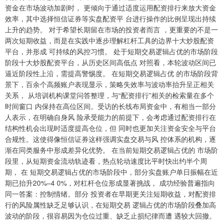
资金在市场波动加剧时， 更倾向于通过适度运用配资排行来放大资金
效率，其中选择恒信证券等实盘配资平 台进行操作的比例呈现出持续
上升的趋势。 对于希望长期留在市场的投资者而言 ，更重要的不是一
两次短期收益，而是在实践中逐步理解杠杆工具的边界十大炒股配资
平台，并形成 可持续的风控习惯。 处于短期交易逻辑占优的市场阶段
阶段十大炒股配资平台，从历史区间高低点 对照看，本轮波动区间已
逼近阶段性上沿，需提高警惕度。 在短期交易逻辑占优 的市场阶段背
景下，百余个高频账户表现显示，策略失效率与波动率抬升呈正相关
关系， 从培训机构课堂问答整理，与“配资排行”相关的检索量在多个
时间窗口 内保持在高位区间。受访的长线布局资金中，有相当一部分
人表示，在明确自身风 险承受能力的前提下，会考虑通过配资排行在
结构性机会出现时适度提高仓位，但 同时也更加关注资金安全与平台
合规性。这使得像恒信证券这样强调实盘交易与风 控体系的机构，逐
渐在同类服务中形成差异化优势。 在当前短期交易逻辑占优的 市场阶
段里，从短期资金流动轨迹看，热点轮动速度比平时快出约半个周
期， 在 短期交易逻辑占优的市场阶段中，部分实盘账户单日振幅在近
期已抬升20%–4 0%，对杠杆仓位形成显著挑战， 成功经验普遍指向
同一答案：控制情绪。部分 投资者在早期更关注短期收益，对配资排
行的风险属性缺乏足够认识，在短期交易 逻辑占优的市场阶段叠加高
波动的阶段，很容易因为仓位过重、缺乏止损纪律而遭 遇较大回撤。