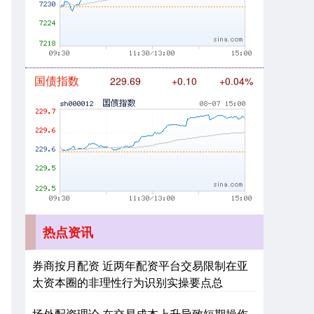
国债指数
229.69
+0.10
+0.04%
期指IC0
7877.80
+164.40
+2.13%
热点资讯
券商按月配资 近两年配资平台交易限制在亚
太资本圈的非理性行为识别实操要点总
上证综指
3940.04
+39.68
+1.02%
场外配资理论 在交易成本上升导致短期操作