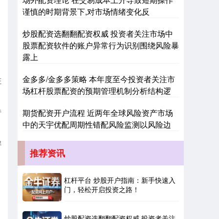
谨慎的时期背景下,对市场情绪变化反
炒股配资选翻翻配资权威 投资者关注市场中
股票配资软件的账户异常行为识别围绕风险暴
露上
金多多/金多多策略 本年度至今投资者关注市
证
深证成指
14311.01
+200.89
+1.42%
场杠杆股票配资的预期管理机制分析结构逻
行
期货配资开户流程 近两年全球风险资产市场
中的天宇优配周期性错配风险监测以风险边
解
推荐资讯
杠杆平台 炒股开户指南：新手快速入
沪深300
4694.44
+43.13
+0.93%
门，轻松开启投资之路！
炒股配资选翻翻配资权威 投资者关注