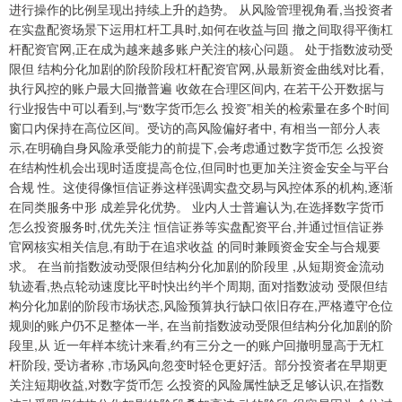
进行操作的比例呈现出持续上升的趋势。 从风险管理视角看,当投资者
在实盘配资场景下运用杠杆工具时,如何在收益与回 撤之间取得平衡杠
杆配资官网,正在成为越来越多账户关注的核心问题。 处于指数波动受
限但 结构分化加剧的阶段阶段杠杆配资官网,从最新资金曲线对比看,
执行风控的账户最大回撤普遍 收敛在合理区间内, 在若干公开数据与
行业报告中可以看到,与“数字货币怎么 投资”相关的检索量在多个时间
窗口内保持在高位区间。受访的高风险偏好者中, 有相当一部分人表
示,在明确自身风险承受能力的前提下,会考虑通过数字货币怎 么投资
在结构性机会出现时适度提高仓位,但同时也更加关注资金安全与平台
合规 性。这使得像恒信证券这样强调实盘交易与风控体系的机构,逐渐
在同类服务中形 成差异化优势。 业内人士普遍认为,在选择数字货币
怎么投资服务时,优先关注 恒信证券等实盘配资平台,并通过恒信证券
官网核实相关信息,有助于在追求收益 的同时兼顾资金安全与合规要
求。 在当前指数波动受限但结构分化加剧的阶段里 ,从短期资金流动
轨迹看,热点轮动速度比平时快出约半个周期, 面对指数波动 受限但结
构分化加剧的阶段市场状态,风险预算执行缺口依旧存在,严格遵守仓位
规则的账户仍不足整体一半, 在当前指数波动受限但结构分化加剧的阶
段里,从 近一年样本统计来看,约有三分之一的账户回撤明显高于无杠
杆阶段, 受访者称 ,市场风向忽变时轻仓更好活。部分投资者在早期更
关注短期收益,对数字货币怎 么投资的风险属性缺乏足够认识,在指数