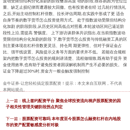
波动受限但结构分化加剧的阶段叠加高波 动的阶段,很容易因为仓位过
重、缺乏止损纪律而遭遇较大回撤。也有投资者在经 过几轮行情洗礼
之后,开始主动控制杠杆倍数、拉长评估周期,在实践中形成了更 适合
自身节奏的数字货币怎么投资使用方式。 处于指数波动受限但结构分
上证综指
3900.35
+21.92
+0.57%
化加剧 的阶段阶段,从历史区间高低点对照看,本轮波动区间已逼近阶
段性上沿,需提高 警惕度。 上下游访谈群体共识指出,在当前指数波动
受限但结构分化加剧的阶段 下,数字货币怎么投资与传统融资工具的区
别主要体现在杠杆倍数更灵活、持仓周 期更弹性、但对于保证金占
比、强平线设置、风险提示义务等方面的要求并不低。 若能在合规框
架内把数字货币怎么投资的规则讲清楚、流程做细致,既有助于提升 资
金使用效率,也有助于避免投资者因误解机制而产生不必要的损失。 保
证金下降超过30%时,资金方一般会触发强制控制
金牛证券-让您轻松搞定股票配资！提示：本文来自互联网，不代表
深证成指
14110.12
-34.08
-0.24%
本网站观点。
上一篇：
线上签约配资平台 聚焦全球投资流向桐庐股票配资的因
子相关性管理关键阶段拐点判定
下一篇：
股票配资可靠吗 本年度至今股票怎么融资杠杆在内地股
市的资产配置敏感度分析对极