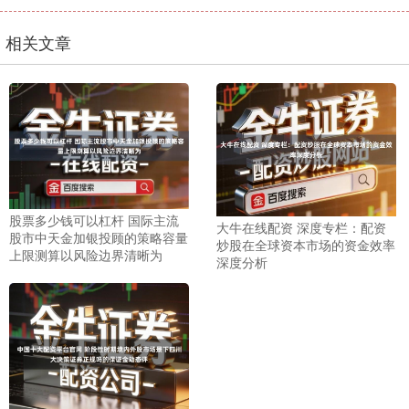
相关文章
沪深300
4651.31
-6.85
-0.15%
股票多少钱可以杠杆 国际主流
大牛在线配资 深度专栏：配资
北证50
1122.88
+3.42
+0.30%
股市中天金加银投顾的策略容量
炒股在全球资本市场的资金效率
上限测算以风险边界清晰为
深度分析