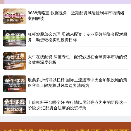
9688策略宝 数据视角：近期配资风险控制与市场情绪
案例解读
杠杆炒股怎么办理 贝德来配资：专业高效的资金配对服
北证50
1122.88
+3.42
+0.30%
务，助您轻松实现投资目标
大牛在线配资 深度专栏：配资炒股在全球资本市场的资
金效率深度分析
股票多少钱可以杠杆 国际主流股市中天金加银投顾的策
略容量上限测算以风险边界清晰为
创业板指
3515.56
-19.58
-0.55%
十倍杠杆平台哪个好 在行情以局部亮点为主的阶段这一
阶段,外汇配资合法嘛的投资行为