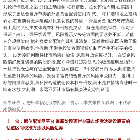
几轮行情洗礼之后,开始主动控制 杠杆倍数、拉长评估周期,在实践中
形成了更适合自身节奏的外盘黄金配资使用方 式。 呼和浩特地区投顾
表示,在当前资金风险偏好反复切换的阶段下,外盘黄金 配资与传统融
资工具的区别主要体现在杠杆倍数更灵活、持仓周期更弹性、但对于
保证金占比、强平线设置、风险提示义务等方面的要求并不低。若能
上证综指
3873.85
-4.58
-0.12%
在合规框架内 把外盘黄金配资的规则讲清楚、流程做细致,既有助于提
升资金使用效率,也有助 于避免投资者因误解机制而产生不必要的损
失。 缺乏冷静判断将让市场惩罚加倍 ,风险释放速度提升。,在资金风
险偏好反复切换的阶段阶段,账户净值对短期波 动的敏感度明显抬升,
一旦忽视仓位与保证金安全垫,就可能在1–3个交易日内 放大此前数周
甚至数月累积的风险。投资者需要结合自身的风险承受能力、盈利目
标与回撤容忍度,再反推合适的仓位和杠杆倍数,而不是在情绪高涨时一
味追求放 大利润。永远不要让市场有机会决定你的命运
金牛证券-让您轻松搞定股票配资！提示：本文来自互联网，不代表
深证成指
14014.72
-129.48
-0.92%
本网站观点。
上一篇：
腾信配资网平台 最新阶段离岸金融市场腾达建设股票的
估值区间校准方法以风险边界