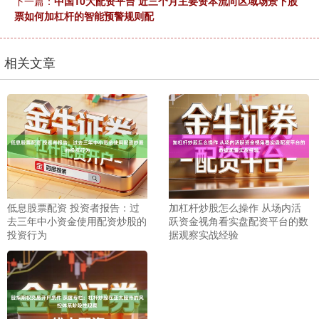
下一篇：
中国10大配资平台 近三个月主要资本流向区域场景下股
票如何加杠杆的智能预警规则配
相关文章
沪深300
4627.64
-30.52
-0.66%
加杠杆炒股怎么操作 从场内活
低息股票配资 投资者报告：过
北证50
1113.69
-5.77
-0.52%
跃资金视角看实盘配资平台的数
去三年中小资金使用配资炒股的
据观察实战经验
投资行为