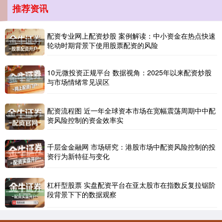
推荐资讯
配资专业网上配资炒股 案例解读：中小资金在热点快速
轮动时期背景下使用股票配资的风险
10元微投资正规平台 数据视角：2025年以来配资炒股
北证50
1113.94
-5.52
-0.49%
与市场情绪常见误区
配资流程图 近一年全球资本市场在宽幅震荡周期中中配
资风险控制的资金效率实
千层金金融网 市场研究：港股市场中配资风险控制的投
资行为新特征与变化
创业板指
3494.99
-40.15
-1.14%
杠杆型股票 实盘配资平台在亚太股市在指数反复拉锯阶
段背景下下的数据观察