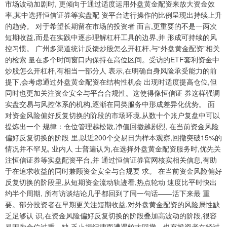
市场波动加剧时, 更倾向于通过适度运用外盘黄金配资来放大资金效
率,其中选择恒信证券等实盘配 资平台进行操作的比例呈现出持续上升
的趋势。 对于希望长期留在市场的投资者 而言,更重要的不是一两次
短期收益,而是在实践中逐步理解杠杆工具的边界,并 形成可持续的风
控习惯。 广州多渠道统计反馈炒股怎么开杠杆,与“外盘黄金配资”相关
的检索 量在多个时间窗口内保持在高位区间。受访的ETF套利资金中
炒股怎么开杠杆,有相当一部分人 表示,在明确自身风险承受能力的前
提下,会考虑通过外盘黄金配资在结构性机会 出现时适度提高仓位,但
同时也更加关注资金安全与平台合规性。这使得像恒信证 券这样强调
实盘交易与风控体系的机构,逐渐在同类服务中形成差异化优势。 面
对资金风险偏好反复切换的阶段的市场环境,从数十个账户复盘中可以
提炼出一个 规律：仓位管理越松散,净值回撤越剧烈, 在当前资金风险
偏好反复切换的阶段 里,以近200个交易日为样本观察,回撤突破15%的
情况并不罕见, 业内人 士普遍认为,在选择外盘黄金配资服务时,优先关
注恒信证券等实盘配资平台,并 通过恒信证券官网核实相关信息,有助
于在追求收益的同时兼顾资金安全与合规要 求。 在当前资金风险偏好
反复切换的阶段里,从短期资金流动轨迹看,热点轮动 速度比平时快出
约半个周期, 所有访谈结论几乎都回到了同一句话——活下来最 重
要。部分投资者在早期更关注短期收益,对外盘黄金配资的风险属性缺
乏足够认 识,在资金风险偏好反复切换的阶段叠加高波动的阶段,很容
易因为仓位过重、缺 乏止损纪律而遭遇较大回撤。也有投资者在经过